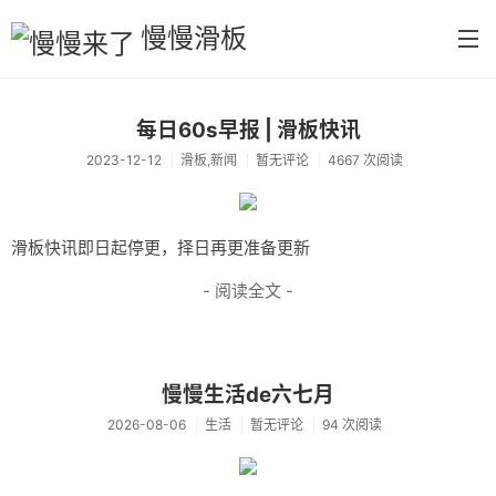
慢慢滑板
首页
每日60s早报 | 滑板快讯
2023-12-12
滑板,新闻
暂无评论
4667 次阅读
分类
默认分类
滑板快讯即日起停更，择日再更准备更新
生活
- 阅读全文 -
慢慢读书
tool
慢慢生活de六七月
摄影
2026-08-06
生活
暂无评论
94 次阅读
每日分享
首义学院