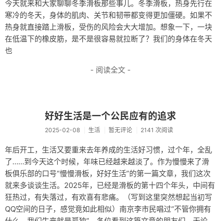
今天就来和大家聊聊冬季滑板那些事儿。冬季滑板，热身先行在
服务器
寒冷的冬天，身体的肌肉、关节和韧带都变得更加僵硬。如果不
热身就直接踏上滑板，受伤的风险会大大增加。想象一下，一块
新闻
在低温下的橡皮筋，是不是很容易就拉断了？我们的身体在冬天
站点地图
也
轻语
- 阅读全文 -
关于/About
好好生活是一个公民应有的追求
2025-02-08
生活
暂无评论
2141 次阅读
年后开工，生活又要重来去年养成的生活好习惯，过个年，全乱
了……到今天这个时候，年味已经越来越淡了。作为慢慢来了滑
板俱乐部的口号“慢慢滑板，好好生活”的第一篇文章，我们这次
就来多谈谈生活。2025年，已经是滑板的第十四个年头，中间有
狂热过，有失落过，有欢喜有悲痛。（写到这里突然想起当初写
QQ空间的日子，感觉竟如此相似）南京李市民唱过“不管你拥有
什么，我们生来就是孤独”，各位看到这篇文章的朋友们，无论