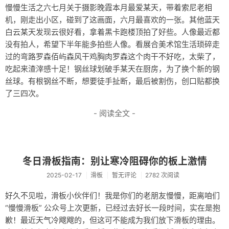
慢慢生活之六七月关于摄影晚霞本月最爱某天，带着索尼老相
音乐
机，刚走出小区，碰到了这画面，六月最喜欢的一张。其他蓝天
白云某天发现云很好看，拿着黑卡跑楼顶拍了好些。人像最近都
转
没有拍人，希望下半年能多拍些人像。看展合美术馆生活琐碎走
工具
过的弯路罗森佰屿森风干鸡胸肉罗森这个肉干不好吃，太柴了，
吃起来渣滓感十足！钢丝球划破手某天在厨房，为了换个新的钢
限免
丝球。有根钢丝不断，想要徒手扯断，最后被割伤，创口贴都换
了三四次。
诗歌
- 阅读全文 -
买买买
微信小店
淘宝店
冬日滑板指南：别让寒冷阻碍你的板上激情
2025-02-17
滑板
暂无评论
2782 次阅读
薅羊毛
好久不见啦，滑板小伙伴们！我是你们的老朋友慢慢，距离咱们
滑板
“慢慢滑板” 公众号上次更新，已经过去好长一段时间，实在是抱
技术
歉！最近天气冷飕飕的，但这可不能成为我们放下滑板的理由。