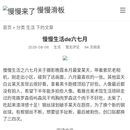
慢慢滑板
首页
» 分类 生活 下的文章
首页
慢慢生活de六七月
分类
2026-08-06
生活
暂无评论
94 次阅读
默认分类
生活
慢慢生活之六七月关于摄影晚霞本月最爱某天，带着索尼老相
机，刚走出小区，碰到了这画面，六月最喜欢的一张。其他蓝天
慢慢读书
白云某天发现云很好看，拿着黑卡跑楼顶拍了好些。人像最近都
没有拍人，希望下半年能多拍些人像。看展合美术馆生活琐碎走
tool
过的弯路罗森佰屿森风干鸡胸肉罗森这个肉干不好吃，太柴了，
摄影
吃起来渣滓感十足！钢丝球划破手某天在厨房，为了换个新的钢
丝球。有根钢丝不断，想要徒手扯断，最后被割伤，创口贴都换
每日分享
了三四次。
首义学院