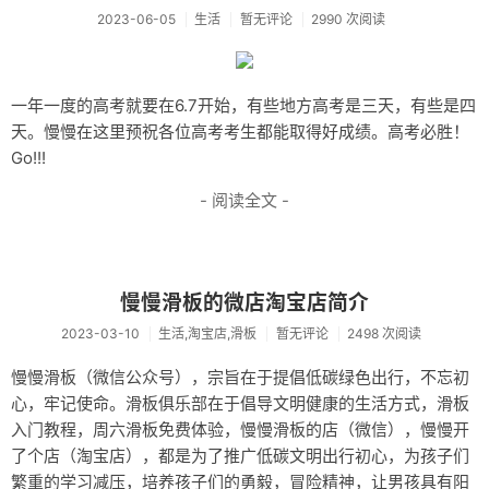
服务器
2023-06-05
生活
暂无评论
2990 次阅读
新闻
一年一度的高考就要在6.7开始，有些地方高考是三天，有些是四
站点地图
天。慢慢在这里预祝各位高考考生都能取得好成绩。高考必胜！
轻语
Go!!!
关于/About
- 阅读全文 -
慢慢滑板的微店淘宝店简介
2023-03-10
生活,淘宝店,滑板
暂无评论
2498 次阅读
慢慢滑板（微信公众号），宗旨在于提倡低碳绿色出行，不忘初
心，牢记使命。滑板俱乐部在于倡导文明健康的生活方式，滑板
入门教程，周六滑板免费体验，慢慢滑板的店（微信），慢慢开
了个店（淘宝店），都是为了推广低碳文明出行初心，为孩子们
繁重的学习减压，培养孩子们的勇毅，冒险精神，让男孩具有阳