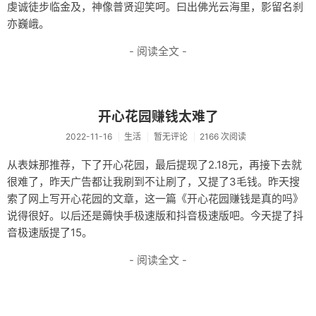
虔诚徒步临金及，神像普贤迎笑呵。曰出佛光云海里，影留名刹
亦巍峨。
- 阅读全文 -
开心花园赚钱太难了
2022-11-16
生活
暂无评论
2166 次阅读
从表妹那推荐，下了开心花园，最后提现了2.18元，再接下去就
很难了，昨天广告都让我刷到不让刷了，又提了3毛钱。昨天搜
索了网上写开心花园的文章，这一篇《开心花园赚钱是真的吗》
说得很好。以后还是薅快手极速版和抖音极速版吧。今天提了抖
音极速版提了15。
- 阅读全文 -