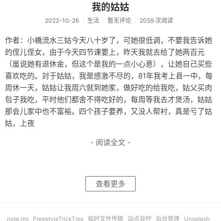
我的姑姑
2022-10-26
生活
暂无评论
2059 次阅读
作者：小橋流水三姑今天八十岁了，可她很低调，不要我告诉她
的侄儿侄女，由于今天四节课要上，昨天我就去给了她两百元
（虽说她有退休金，但这个是我的一点小心意），让她自己买些
喜欢吃的。対于姑姑，我是感激不尽的，81年我考上县一中，每
周休一天，姑姑让我周六就到她家，做好吃的给我吃，姑父买肉
包子我吃，平时他们都舍不得吃好的，每周等我去才煲汤，姑姑
那会儿家中也不富裕。四个孩子要养，又没人帮衬，真是亏了姑
姑，上夜
- 阅读全文 -
查看更多
note.ms
FreestyleTrickTips
临时文件传输
站点监控
后台管理
Unsplash