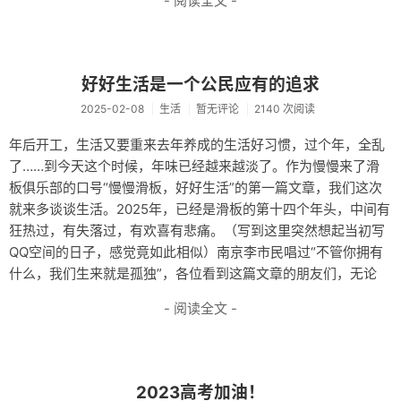
- 阅读全文 -
音乐
转
好好生活是一个公民应有的追求
工具
2025-02-08
生活
暂无评论
2140 次阅读
限免
年后开工，生活又要重来去年养成的生活好习惯，过个年，全乱
了……到今天这个时候，年味已经越来越淡了。作为慢慢来了滑
诗歌
板俱乐部的口号“慢慢滑板，好好生活”的第一篇文章，我们这次
买买买
就来多谈谈生活。2025年，已经是滑板的第十四个年头，中间有
狂热过，有失落过，有欢喜有悲痛。（写到这里突然想起当初写
微信小店
QQ空间的日子，感觉竟如此相似）南京李市民唱过“不管你拥有
什么，我们生来就是孤独”，各位看到这篇文章的朋友们，无论
淘宝店
- 阅读全文 -
薅羊毛
滑板
技术
2023高考加油！