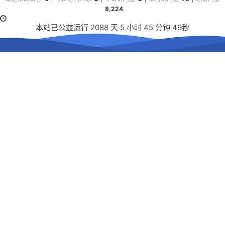
8,224
音乐
本站已公益运行
2088
天
5
小时
45
分钟
49
秒
转
工具
限免
诗歌
买买买
微信小店
淘宝店
薅羊毛
滑板
技术