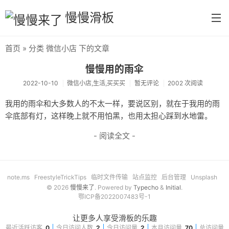
慢慢滑板
首页
» 分类 微信小店 下的文章
首页
慢慢用的雨伞
分类
2022-10-10
微信小店,生活,买买买
暂无评论
2002 次阅读
默认分类
我用的雨伞和大多数人的不太一样，要说区别，就在于我用的雨
伞底部有灯，这样晚上就不用怕黑，也用太担心踩到水地雷。
生活
- 阅读全文 -
慢慢读书
tool
note.ms
FreestyleTrickTips
临时文件传输
站点监控
后台管理
Unsplash
摄影
© 2026
慢慢来了
. Powered by
Typecho
&
Initial
.
鄂ICP备2022007483号-1
每日分享
让更多人享受滑板的乐趣
首义学院
最近活跃访客
0
今日访问人数
2
今日访问量
2
本月访问量
70
总访问量