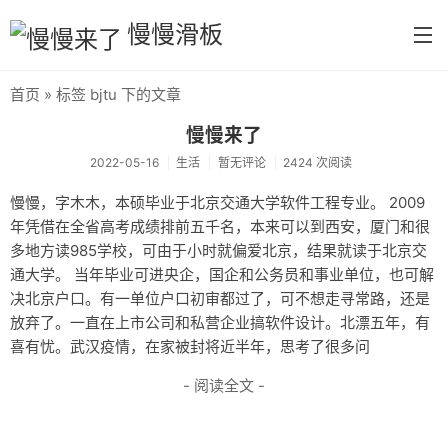
慢慢滑板
首页
» 标签 bjtu 下的文章
首页
慢慢来了
分类
2022-05-16
生活
暂无评论
2424 次阅读
默认分类
慢慢，字木木，本硕毕业于北京交通大学软件工程专业。 2009
年凭借在全省高考成绩排前五千名，本来可以到西安，厦门和很
生活
多地方读985学校，可由于小时就偏爱北京，结果就读于北京交
慢慢读书
通大学。 当年毕业可进央企，国企和公务员和事业单位，也可解
决北京户口。有一单位户口初审都过了，可不想走寻常路，还是
tool
放弃了。一直在上市公司和私营企业搞软件设计。北漂五年，有
喜有忧。武汉疫情，在家被封将近半年，思考了很多问
摄影
- 阅读全文 -
每日分享
首义学院