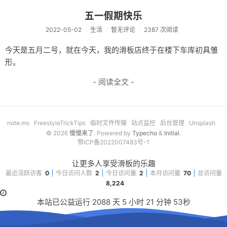
音乐
五一假期快乐
2022-05-02
生活
暂无评论
2387 次阅读
转
今天是五月二号，就在今天，我的滑板店终于在楼下车库初具雏
工具
形。
限免
- 阅读全文 -
诗歌
买买买
note.ms
FreestyleTrickTips
临时文件传输
站点监控
后台管理
Unsplash
© 2026
慢慢来了
. Powered by
Typecho
&
Initial
.
微信小店
鄂ICP备2022007483号-1
淘宝店
让更多人享受滑板的乐趣
最近活跃访客
0
今日访问人数
2
今日访问量
2
本月访问量
70
总访问量
薅羊毛
8,224
滑板
本站已公益运行
2088
天
5
小时
21
分钟
53
秒
技术