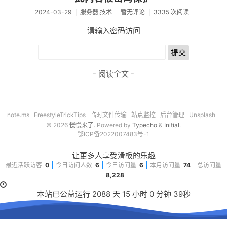
2024-03-29
服务器,技术
暂无评论
3335 次阅读
音乐
请输入密码访问
转
工具
- 阅读全文 -
限免
诗歌
买买买
note.ms
FreestyleTrickTips
临时文件传输
站点监控
后台管理
Unsplash
© 2026
慢慢来了
. Powered by
Typecho
&
Initial
.
鄂ICP备2022007483号-1
微信小店
让更多人享受滑板的乐趣
淘宝店
最近活跃访客
0
今日访问人数
6
今日访问量
6
本月访问量
74
总访问量
薅羊毛
8,228
本站已公益运行
2088
天
15
小时
0
分钟
39
秒
滑板
技术