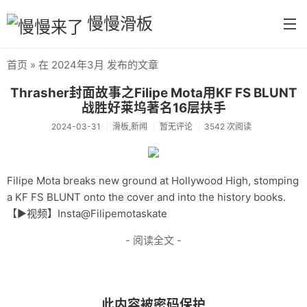
慢慢滑板
首页
» 在 2024年3月 发布的文章
首页
Thrasher封面故事之Filipe Mota用KF FS BLUNT
分类
战胜好莱坞著名16层扶手
2024-03-31
滑板,新闻
暂无评论
3542 次阅读
默认分类
生活
Filipe Mota breaks new ground at Hollywood High, stomping
慢慢读书
a KF FS BLUNT onto the cover and into the history books.
【▶️视频】Insta@Filipemotaskate
tool
- 阅读全文 -
摄影
每日分享
首义学院
此内容被密码保护