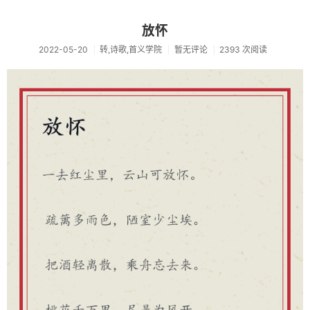
音乐
放怀
转
2022-05-20
转,诗歌,首义学院
暂无评论
2393 次阅读
工具
限免
诗歌
买买买
微信小店
淘宝店
薅羊毛
滑板
技术