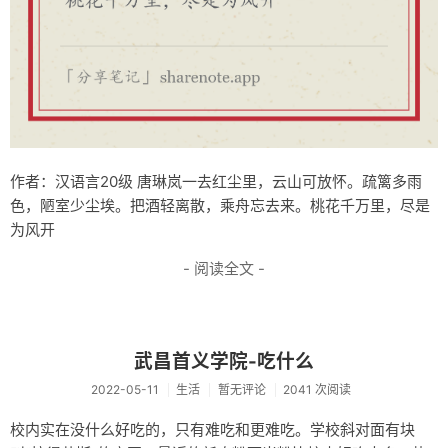
服务器
新闻
站点地图
轻语
关于/About
作者：汉语言20级 唐琳岚一去红尘里，云山可放怀。疏篱多雨
色，陋室少尘埃。把酒轻离散，乘舟忘去来。桃花千万里，尽是
为风开
- 阅读全文 -
武昌首义学院-吃什么
2022-05-11
生活
暂无评论
2041 次阅读
校内实在没什么好吃的，只有难吃和更难吃。学校斜对面有块