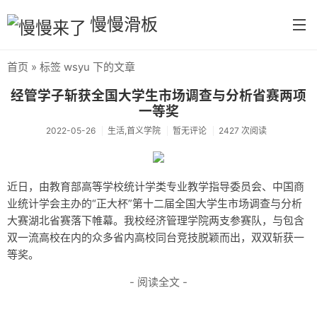
慢慢滑板
首页
» 标签 wsyu 下的文章
首页
经管学子斩获全国大学生市场调查与分析省赛两项
分类
一等奖
2022-05-26
生活,首义学院
暂无评论
2427 次阅读
默认分类
生活
近日，由教育部高等学校统计学类专业教学指导委员会、中国商
慢慢读书
业统计学会主办的“正大杯”第十二届全国大学生市场调查与分析
大赛湖北省赛落下帷幕。我校经济管理学院两支参赛队，与包含
tool
双一流高校在内的众多省内高校同台竞技脱颖而出，双双斩获一
摄影
等奖。
每日分享
- 阅读全文 -
首义学院