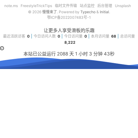
note.ms
FreestyleTrickTips
临时文件传输
站点监控
后台管理
Unsplash
音乐
© 2026
慢慢来了
. Powered by
Typecho
&
Initial
.
鄂ICP备2022007483号-1
转
让更多人享受滑板的乐趣
工具
最近活跃访客
0
今日访问人数
0
今日访问量
0
本月访问量
68
总访问量
8,222
限免
本站已公益运行
2088
天
1
小时
3
分钟
43
秒
诗歌
买买买
微信小店
淘宝店
薅羊毛
滑板
技术