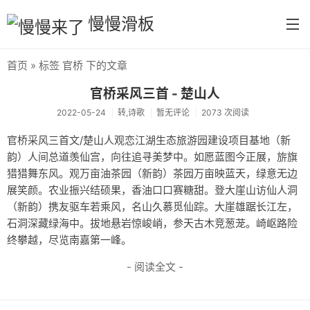
慢慢滑板
首页
» 标签 官桥 下的文章
首页
官桥采风三首 - 楚山人
分类
2022-05-24
转,诗歌
暂无评论
2073 次阅读
默认分类
官桥采风三首文/楚山人观恋江湖生态旅游园建设项目基地（新
韵）人间总道羡仙宫，向往追寻美梦中。如愿蓝图今正展，旂旗
生活
猎猎舞东风。观万亩油茶园（新韵）茶园万亩映蓝天，绿意无边
慢慢读书
展笑颜。农业振兴结硕果，香油口口赛糖甜。登大崖山访仙人洞
（新韵）携友驱车若乘风，名山久慕觅仙踪。大崖雄踞长江左，
tool
石洞深藏绿海中。拔地悬岩惊峻峭，参天古木竞葱茏。崎岖路险
终攀越，尽览南嘉第一峰。
摄影
- 阅读全文 -
每日分享
首义学院