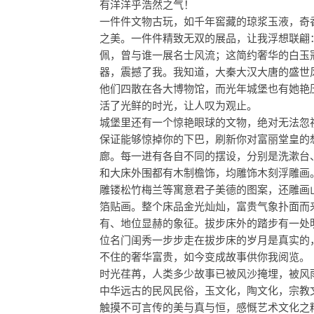
有洋洋乎浩然之气！
一件件文物古玩，如千年窖藏的琼浆玉液，奇
之美。一件件精致无双的展品，让我浮想联翩
佩，曾与谁一展名士风流；这简约奢华的白玉
器，震撼了我。我知道，大秦大汉大唐的盛世
他们四散在各大博物馆，而光年城堡也有她艳
活了光鲜的时光，让人叹为观止。
城堡里还有一个惊艳眼球的文物，绝对无法忽
保证能够惊掉你的下巴，刷新你对富丽堂皇的
廊。每一进有各自不同的摆设，分别是洗漱台
和大床外围都有木制檐饰，均雕饰木刻浮雕画
雕镂松竹梅兰等寓意君子美德的图案，还雕画
箔贴画。整个床品金光灿灿，富贵气象扑面而
有、地位显赫的象征。拔步床外的踏步有一处
位名门闺秀一步步走在拔步床的岁月是真实的
不住的奢华富贵，如今变成故事供你我阅览。
时光荏苒，人类多少故事已被风沙掩埋，被风
中华远古的民风民俗，玉文化，陶文化，宗教
触摸不可言传的美与真与恒，感慨艺术文化之