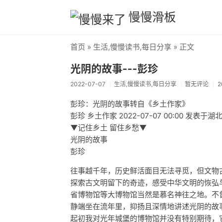
慢慢滑板
首页
»
生活
,
慢慢读书
,
每日分享
» 正文
光阴的故事---彭珍
2022-07-07
生活
,
慢慢读书
,
每日分享
暂无评论
2
彭珍：光阴的故事转自《乡土作家》
彭珍 乡土作家 2022-07-07 00:00 发表于湖
▼记住乡土 留住乡愁▼
光阴的故事
彭珍
往事越千年，历史鲜活面目无法寻觅，但文物
探索古文明留下的奇迹，感受中华文明的恢弘
省博物馆等大博物馆当然是慕名神往之地。不
静端坐在流年里，抑扬且深情地讲述光阴的故
起初我对光年城堡的博物馆并没有特别期待，