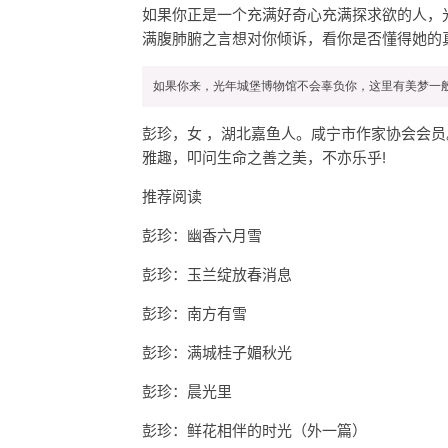
如果你正是一个充满好奇心充满探求欲的人，
满腹肺腑之言想对你倾诉，看你是否懂得她的
彭珍，女 ，湖北嘉鱼人。咸宁市作家协会会
雅趣，叩问生命之善之美，不亦乐乎!
推荐阅读
彭珍：幽香六月雪
彭珍：玉兰绽放春消息
彭珍：南方有雪
彭珍：满城桂子媚秋光
彭珍：晨光里
彭珍：鲜花相伴的时光（外一篇）