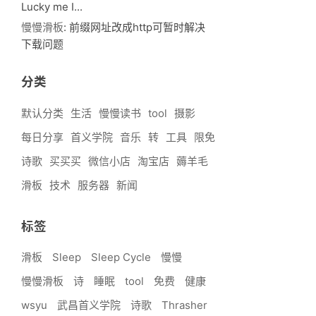
Lucky me I...
慢慢滑板
: 前缀网址改成http可暂时解决
下载问题
分类
默认分类
生活
慢慢读书
tool
摄影
每日分享
首义学院
音乐
转
工具
限免
诗歌
买买买
微信小店
淘宝店
薅羊毛
滑板
技术
服务器
新闻
标签
滑板
Sleep
Sleep Cycle
慢慢
慢慢滑板
诗
睡眠
tool
免费
健康
wsyu
武昌首义学院
诗歌
Thrasher