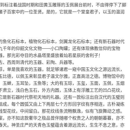
来到标注着战国时期和田黄玉雕琢的玉佩展台前时，不由得停下了脚
诸子百家中的一位圣贤。是的，它就是一个堂皇君子，以玉的温润
的鱼化石标本，植物化石标本，剑翼龙化石标本；还有新石器时代
九千年的仰韶文化文物——小口陶罐；还有体现佛教信仰的宝物
器，那光彩夺目的水晶塔里盛放着灿若星辰的舍利子！
古、西周到清代的玉器、彩陶、兵器等。
菲，单是我喜欢的玉器，就足够诸君一窥中国玉文化之源远流长，
玉比德，以佩玉来彰显君子温文尔雅，正直高洁之德。博物馆中的
，玉蝉，玉耳坠，玉鱼等；大的有玉琮，玉玺，玉面，玉佩，玉烟
下肃立，浅白色玉石，外方内圆，玉体上有浮雕工艺的凹凸花纹，
它是新石器时代祭祀天地的礼器。还有一款标注出自汉代的玉璧则
组成，每个圆弧又由上下两层七个方形回字纹有序相连，古朴凝练
线型花纹，中间留白。那花纹线条流畅飘逸，似有飞旋舞动之感。
案，亦不知这款奢华之极品曾伴随哪个权贵之人的朝朝暮暮，亦不
春天。神圣庄严的天青色玉璧蕴含着源远流长，生生不息之意，亦