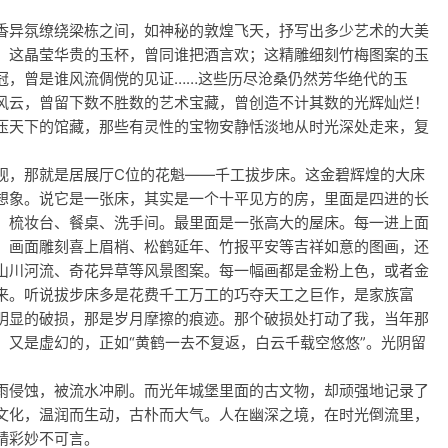
香异氛缭绕梁栋之间，如神秘的敦煌飞天，抒写出多少艺术的大美
：这晶莹华贵的玉杯，曾同谁把酒言欢；这精雕细刻竹梅图案的玉
冠，曾是谁风流倜傥的见证……这些历尽沧桑仍然芳华绝代的玉
风云，曾留下数不胜数的艺术宝藏，曾创造不计其数的光辉灿烂！
压天下的馆藏，那些有灵性的宝物安静恬淡地从时光深处走来，复
视，那就是居展厅C位的花魁——千工拔步床。这金碧辉煌的大床
想象。说它是一张床，其实是一个十平见方的房，里面是四进的长
、梳妆台、餐桌、洗手间。最里面是一张高大的屋床。每一进上面
。画面雕刻喜上眉梢、松鹤延年、竹报平安等吉祥如意的图画，还
山川河流、奇花异草等风景图案。每一幅画都是金粉上色，或者金
来。听说拔步床多是花费千工万工的巧夺天工之巨作，是家族富
明显的破损，那是岁月摩擦的痕迹。那个破损处打动了我，当年那
，又是虚幻的，正如“黄鹤一去不复返，白云千载空悠悠”。光阴留
雨侵蚀，被流水冲刷。而光年城堡里面的古文物，却顽强地记录了
文化，温润而生动，古朴而大气。人在幽深之境，在时光倒流里，
精彩妙不可言。