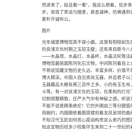
然进来了，姑且看一看”，我这么想着，信步
步，收敛了笑谈与随意，屏息凝神，仿佛遇到
素朴开诚布公。
图片
光年城堡博物馆真不容小觑。这里有栩栩如生
的良渚文化时期之玉琮玉璧；还有来自距今八
——水晶塔，水晶灯，水晶杯，水晶法轮等法
博物馆最前面陈列化石文物，中间陈列着自上
不想说馆藏文物历史久远、丰富多样、价值不
博大精深。中国人自古崇尚玉器，并且君子以
玉器藏品大概有两三百件之多，小的有玉生肖
斗等。有一对良渚文化的玉琮，在柔和的灯光
切割规整精致，庄严大气中有神秘之感。听说
不能不说是精美绝伦！它的外圈由三等分圆弧
而婉约；内圆圈依着圆周镂刻着龙凤呈祥的曲
不知汉代玉匠如何苦心孤诣构思这么奇巧的图
知这宝物历经多少险象环生来到二十一世纪的