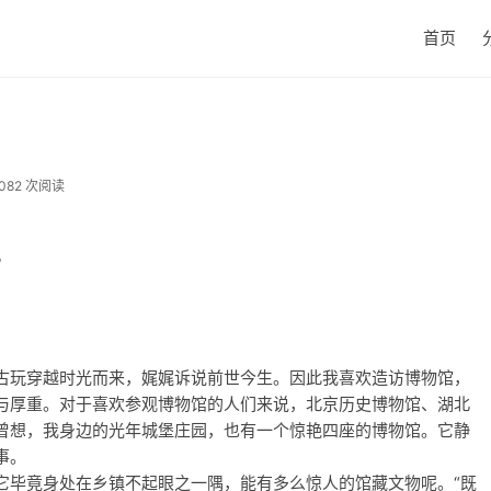
首页
082 次阅读
北
古玩穿越时光而来，娓娓诉说前世今生。因此我喜欢造访博物馆，
与厚重。对于喜欢参观博物馆的人们来说，北京历史博物馆、湖北
曾想，我身边的光年城堡庄园，也有一个惊艳四座的博物馆。它静
事。
它毕竟身处在乡镇不起眼之一隅，能有多么惊人的馆藏文物呢。“既