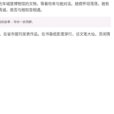
光年城堡博物馆的文物，等着你来与她对话。她襟怀坦荡荡，她有
真诚，是否与她知音相遇。
员。在省市报刊发表作品。在书香纸影里穿行，访文笔大仙，觅闲情