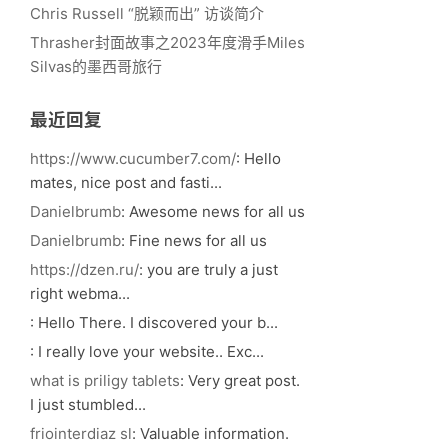
Chris Russell “脱颖而出” 访谈简介
Thrasher封面故事之2023年度滑手Miles
Silvas的墨西哥旅行
最近回复
https://www.cucumber7.com/
: Hello
mates, nice post and fasti...
Danielbrumb
: Awesome news for all us
Danielbrumb
: Fine news for all us
https://dzen.ru/
: you are truly a just
right webma...
: Hello There. I discovered your b...
: I really love your website.. Exc...
what is priligy tablets
: Very great post.
I just stumbled...
friointerdiaz sl
: Valuable information.